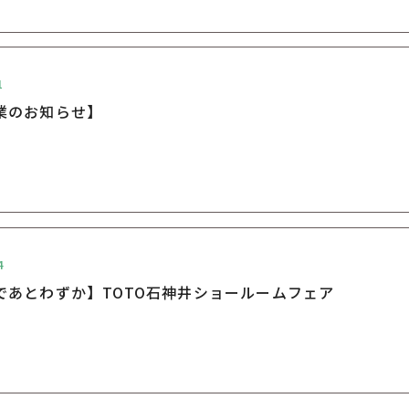
1
業のお知らせ】
4
であとわずか】TOTO石神井ショールームフェア