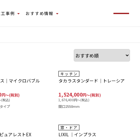
施工事例
おすすめ情報
工事費込み
キッチン
ンス｜マイクロバブル
タカラスタンダード｜トレーシア
0
1,524,000
円〜(税別)
円〜(税別)
(税込)
1,676,400
円〜(税込)
タイプ
間口2550mm
補助金
費込み
工事費込み
窓・ドア
対応商品
｜ピュアレストEX
LIXIL ｜インプラス