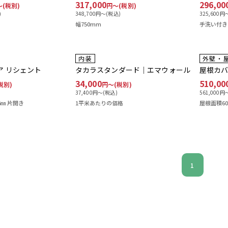
317,000
296,00
〜(税別)
円〜(税別)
)
348,700
円〜(税込)
325,600
円〜
幅750mm
手洗い付き
工事費込み
工事
内装
外壁・
ドア リシェント
タカラスタンダード｜エマウォール
屋根カ
34,000
510,00
税別)
円〜(税別)
37,400
円〜(税込)
561,000
円〜
6㎜ 片開き
1平米あたりの価格
屋根面積6
1