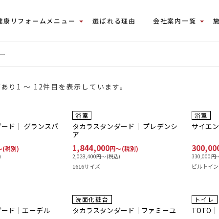
健康リフォームメニュー
選ばれる理由
会社案内一覧
ー
あり1 ～ 12件目を表示しています。
工事費込み
浴室
浴室
ード｜ グランスパ
タカラスタンダード｜ プレデンシ
サイエ
ア
1,844,000
300,00
〜(税別)
円〜(税別)
)
2,028,400
円〜(税込)
330,000
円〜
1616サイズ
ビルトイン
工事費込み
工事
洗面化粧台
トイレ
ダード｜エーデル
タカラスタンダード｜ファミーユ
TOTO