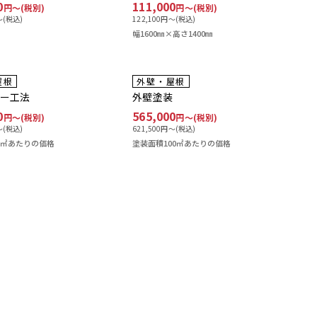
0
111,000
円〜(税別)
円〜(税別)
(税込)
122,100
円〜(税込)
幅1600㎜×高さ1400㎜
費込み
工事費込み
屋根
外壁・屋根
バー工法
外壁塗装
0
565,000
円〜(税別)
円〜(税別)
(税込)
621,500
円〜(税込)
0㎡あたりの価格
塗装面積100㎡あたりの価格