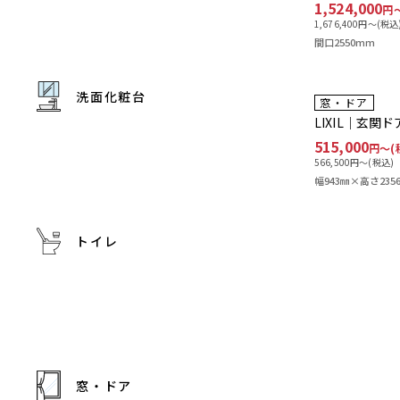
1,524,000
円
1,676,400
円〜(税込
間口2550mm
洗面化粧台
工事費込み
窓・ドア
LIXIL｜玄関
515,000
円〜(
566,500
円〜(税込)
幅943㎜×高さ235
トイレ
窓・ドア