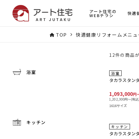
アート住宅の
快適
WEBチラシ
TOP
快適健康リフォームメニュ
12件の商品が
浴室
工事費込み
浴室
タカラスタンダ
1,093,000
円
1,202,300
円〜(税込
1616サイズ
キッチン
工事費込み
キッチン
タカラスタン