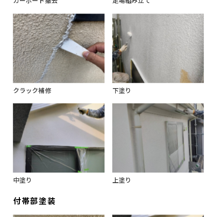
カーポート撤去
足場組み立て
クラック補修
下塗り
中塗り
上塗り
付帯部塗装