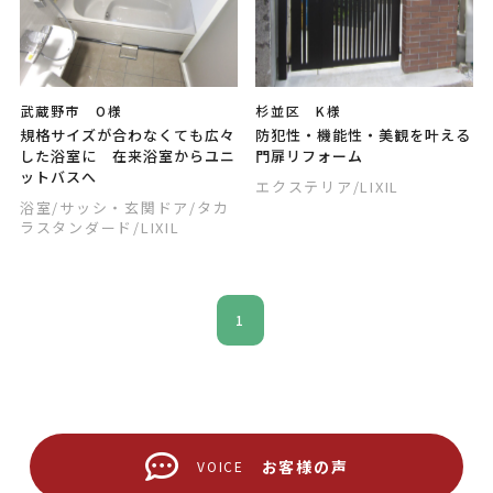
武蔵野市 O様
杉並区 K様
規格サイズが合わなくても広々
防犯性・機能性・美観を叶える
した浴室に 在来浴室からユニ
門扉リフォーム
ットバスへ
エクステリア
/LIXIL
浴室
/サッシ・玄関ドア
/タカ
ラスタンダード
/LIXIL
1
お客様の声
VOICE